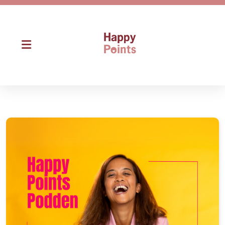
Om Happy Points
Om Martina Iven
Fokus
Signature Coaching
Success Squad
Bra att veta